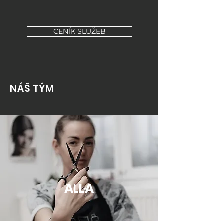
CENÍK SLUŽEB
NÁŠ TÝM
ALLA