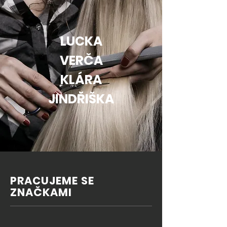
LUCKA
VERČA
KLÁRA
JINDŘIŠKA
PRACUJEME SE
ZNAČKAMI