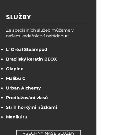
SLUŽBY
Ze speciálních služeb můžeme v
našem kadeřnictví nabídnout:
L´Oréal Steampod
Brazilský keratin BEOX
Olaplex
Malibu C
Urban Alchemy
Prodlužování vlasů
Střih horkými nůžkami
Manikúru
VŠECHNY NAŠE SLUŽBY